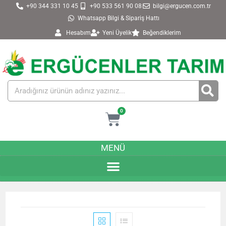
+90 344 331 10 45
+90 533 561 90 08
bilgi@ergucen.com.tr
Whatsapp Bilgi & Sipariş Hattı
Hesabım
Yeni Üyelik
Beğendiklerim
0
MENÜ