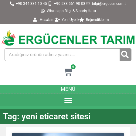
+90 344 331 10 45
+90 533 561 90 08
bilgi@ergucen.com.tr
Whatsapp Bilgi & Sipariş Hattı
Hesabım
Yeni Üyelik
Beğendiklerim
0
MENÜ
Tag: yeni eticaret sitesi