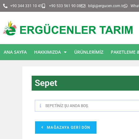
+90 344 331 10 45
+90 533 561 90 08
bilgi@ergucen.com.tr
Whats
ANA SAYFA
HAKKIMIZDA
ÜRÜNLERIMIZ
PAKETLEME &
Sepet
SEPETINIZ ŞU ANDA BOŞ.
MAĞAZAYA GERI DÖN