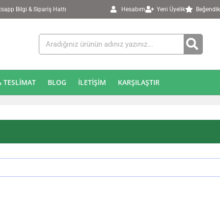
app Bilgi & Sipariş Hattı
Hesabım
Yeni Üyelik
Beğendik
 TESLIMAT
BLOG
İLETIŞIM
KARŞILAŞTIR