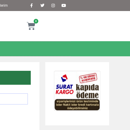
lerim
0