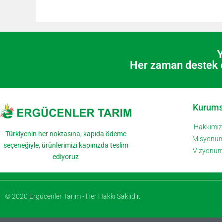
Y
Her zaman destek e
Kurums
Hakkımı
Türkiyenin her noktasına, kapıda ödeme
Misyonu
seçeneğiyle, ürünlerimizi kapınızda teslim
Vizyonu
ediyoruz
© 2020 Ergücenler Tarım - Her Hakkı Saklıdır.