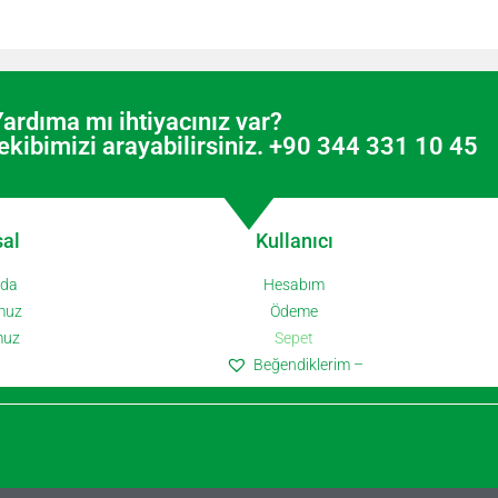
ardıma mı ihtiyacınız var?
kibimizi arayabilirsiniz. +90 344 331 10 45
al
Kullanıcı
zda
Hesabım
muz
Ödeme
muz
Sepet
Beğendiklerim –