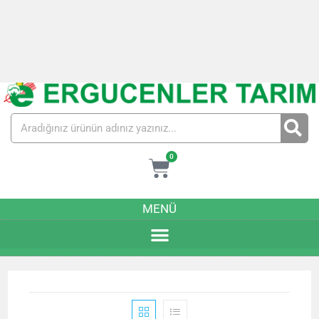
+90 344 331 10 45
+90 533 561 90 08
bilgi@ergucen.com.tr
Whatsapp Bilgi & Sipariş Hattı
Hesabım
Yeni Üyelik
Beğendiklerim
0
MENÜ