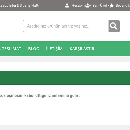
app Bilgi & Sipariş Hattı
Hesabım
Yeni Üyelik
Beğendik
 TESLIMAT
BLOG
İLETIŞIM
KARŞILAŞTIR
özleşmesini kabul ettiğiniz anlamına gelir :