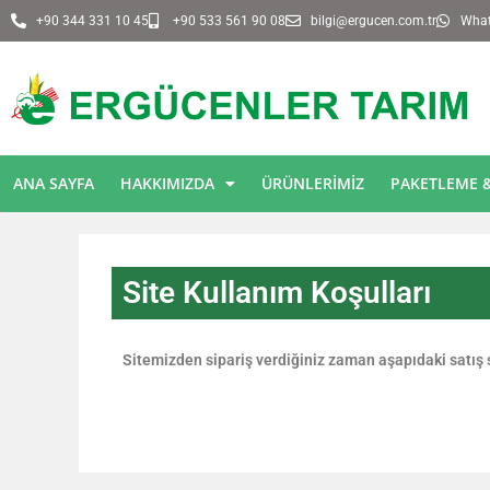
+90 344 331 10 45
+90 533 561 90 08
bilgi@ergucen.com.tr
Whats
ANA SAYFA
HAKKIMIZDA
ÜRÜNLERIMIZ
PAKETLEME &
Site Kullanım Koşulları
Sitemizden sipariş verdiğiniz zaman aşapıdaki satış s