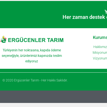
Y
Her zaman destek e
Kurums
Hakkımı
Türkiyenin her noktasına, kapıda ödeme
Misyonu
seçeneğiyle, ürünlerimizi kapınızda teslim
Vizyonu
ediyoruz
© 2020 Ergücenler Tarım - Her Hakkı Saklıdır.