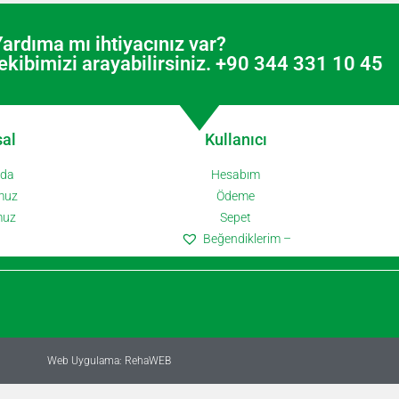
ardıma mı ihtiyacınız var?
kibimizi arayabilirsiniz. +90 344 331 10 45
al
Kullanıcı
zda
Hesabım
muz
Ödeme
muz
Sepet
Beğendiklerim –
Web Uygulama: RehaWEB