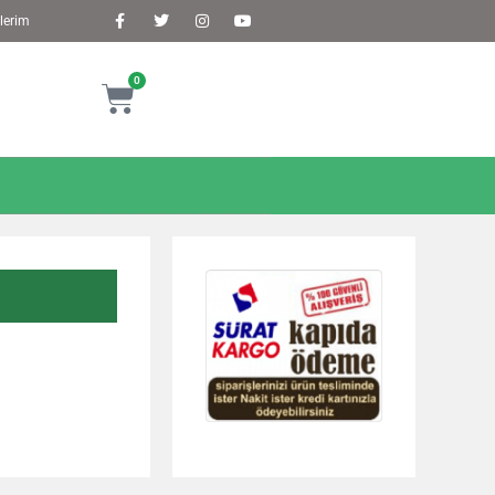
lerim
0