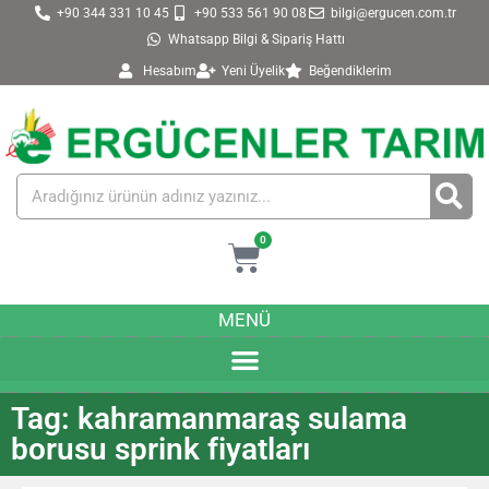
+90 344 331 10 45
+90 533 561 90 08
bilgi@ergucen.com.tr
Whatsapp Bilgi & Sipariş Hattı
Hesabım
Yeni Üyelik
Beğendiklerim
0
MENÜ
Tag: kahramanmaraş sulama
borusu sprink fiyatları