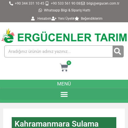
+90 344 331 10 45
+90 533 561 90 08
bilgi@ergucen.com.tr
Whatsapp Bilgi & Sipariş Hattı
Hesabım
Yeni Üyelik
Beğendiklerim
0
MENÜ
Kahramanmara Sulama