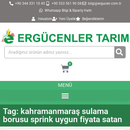
+90 344 331 10 45
+90 533 561 90 08
bilgi@ergucen.com.tr
Whatsapp Bilgi & Sipariş Hattı
Hesabım
Yeni Üyelik
Beğendiklerim
0
MENÜ
Tag: kahramanmaraş sulama
borusu sprink uygun fiyata satan